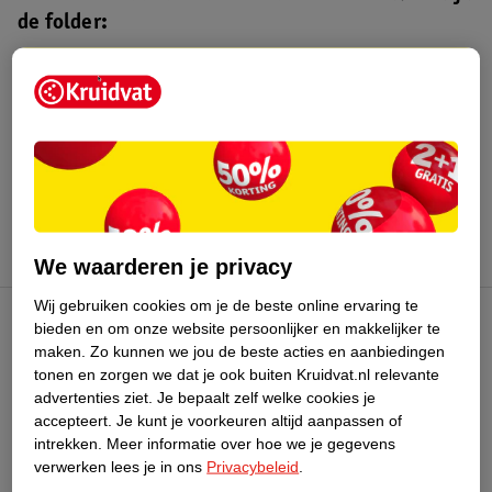
de folder:
Kruidvat folder
Geldig van maandag 3 t/m zondag 16
augustus 2026.
Bekijk folder
We waarderen je privacy
Wij gebruiken cookies om je de beste online ervaring te
bieden en om onze website persoonlijker en makkelijker te
Kruidvat Club
maken.
Zo kunnen we jou de beste acties en aanbiedingen
tonen en zorgen we dat je ook buiten Kruidvat.nl relevante
advertenties ziet.
Je bepaalt zelf welke cookies je
Klantenservice
accepteert.
Je kunt je voorkeuren altijd aanpassen of
intrekken.
Meer informatie over hoe we je gegevens
Over Kruidvat
verwerken lees je in ons
Privacybeleid
.