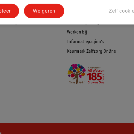
tourneren
Duurzaamheid
pteer
Weigeren
Zelf cooki
Social Media
rschuwingen
Kinderdagverblijfservice
Werken bij
Informatiepagina's
Keurmerk Zelfzorg Online