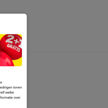
te
iedingen tonen
zelf welke
formatie over