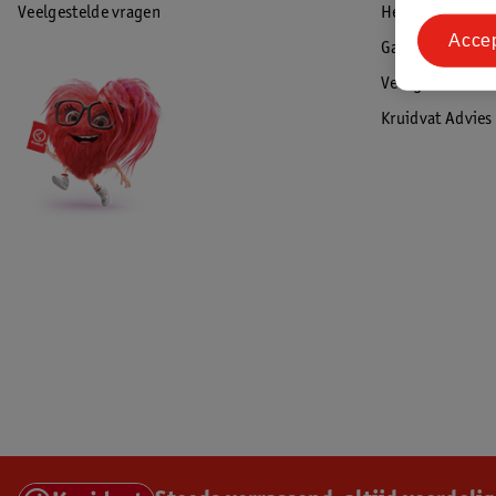
Veelgestelde vragen
Herroepen & re
Acce
Garantie
Veiligheidswaa
Kruidvat Advies