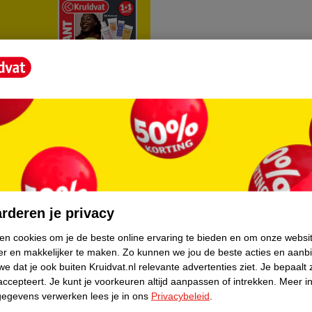
rvice
Over Kruidvat
agen
Over Kruidvat
rderen je privacy
Verkopen via Kruidvat
ken cookies om je de beste online ervaring te bieden en om onze websi
er en makkelijker te maken.
Zo kunnen we jou de beste acties en aanb
eren
Pers
e dat je ook buiten Kruidvat.nl relevante advertenties ziet.
Je bepaalt 
Winkelformule
accepteert.
Je kunt je voorkeuren altijd aanpassen of intrekken.
Meer in
gegevens verwerken lees je in ons
Privacybeleid
.
do
Bedrijfsgegevens