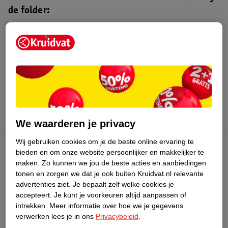
de folder:
Kruidvat folder
Geldig van maandag 3 t/m zondag 16
augustus 2026.
Bekijk folder
We waarderen je privacy
Wij gebruiken cookies om je de beste online ervaring te
bieden en om onze website persoonlijker en makkelijker te
Kruidvat Club
maken.
Zo kunnen we jou de beste acties en aanbiedingen
tonen en zorgen we dat je ook buiten Kruidvat.nl relevante
advertenties ziet.
Je bepaalt zelf welke cookies je
Klantenservice
accepteert.
Je kunt je voorkeuren altijd aanpassen of
intrekken.
Meer informatie over hoe we je gegevens
Over Kruidvat
verwerken lees je in ons
Privacybeleid
.