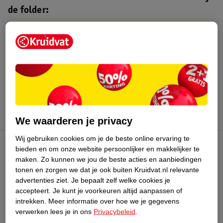
de folder:
Kruidvat folder
Geldig van maandag 3 t/m zondag 16
augustus 2026.
Bekijk folder
We waarderen je privacy
Wij gebruiken cookies om je de beste online ervaring te
bieden en om onze website persoonlijker en makkelijker te
Kruidvat Club
maken.
Zo kunnen we jou de beste acties en aanbiedingen
tonen en zorgen we dat je ook buiten Kruidvat.nl relevante
advertenties ziet.
Je bepaalt zelf welke cookies je
Klantenservice
accepteert.
Je kunt je voorkeuren altijd aanpassen of
intrekken.
Meer informatie over hoe we je gegevens
Over Kruidvat
verwerken lees je in ons
Privacybeleid
.