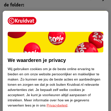
de folder:
Kruidvat folder
Geldig van maandag 3 t/m zondag 16
augustus 2026.
Bekijk folder
We waarderen je privacy
Wij gebruiken cookies om je de beste online ervaring te
bieden en om onze website persoonlijker en makkelijker te
Kruidvat Club
maken.
Zo kunnen we jou de beste acties en aanbiedingen
tonen en zorgen we dat je ook buiten Kruidvat.nl relevante
advertenties ziet.
Je bepaalt zelf welke cookies je
Klantenservice
accepteert.
Je kunt je voorkeuren altijd aanpassen of
intrekken.
Meer informatie over hoe we je gegevens
Over Kruidvat
verwerken lees je in ons
Privacybeleid
.