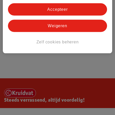
Accepteer
Weigeren
Zelf cookies beheren
Steeds verrassend, altijd voordelig!