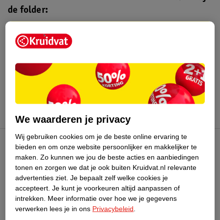
de folder:
Kruidvat folder
Geldig van maandag 3 t/m zondag 16
augustus 2026.
Bekijk folder
We waarderen je privacy
Wij gebruiken cookies om je de beste online ervaring te
bieden en om onze website persoonlijker en makkelijker te
Kruidvat Club
maken.
Zo kunnen we jou de beste acties en aanbiedingen
tonen en zorgen we dat je ook buiten Kruidvat.nl relevante
advertenties ziet.
Je bepaalt zelf welke cookies je
Klantenservice
accepteert.
Je kunt je voorkeuren altijd aanpassen of
intrekken.
Meer informatie over hoe we je gegevens
Over Kruidvat
verwerken lees je in ons
Privacybeleid
.