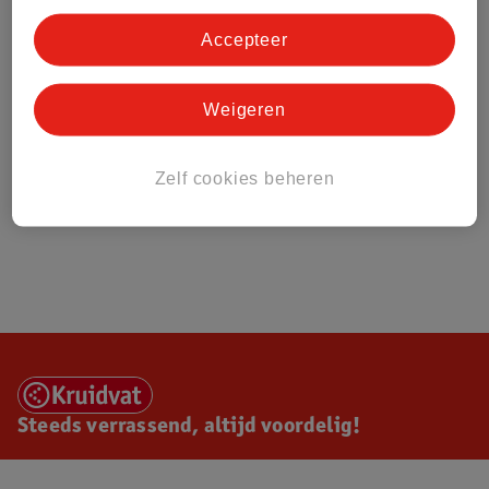
Accepteer
Weigeren
Zelf cookies beheren
Steeds verrassend, altijd voordelig!