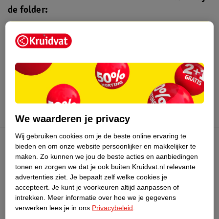
de folder:
Kruidvat folder
Geldig van maandag 3 t/m zondag 16
augustus 2026.
Bekijk folder
We waarderen je privacy
Wij gebruiken cookies om je de beste online ervaring te
bieden en om onze website persoonlijker en makkelijker te
Kruidvat Club
maken.
Zo kunnen we jou de beste acties en aanbiedingen
tonen en zorgen we dat je ook buiten Kruidvat.nl relevante
advertenties ziet.
Je bepaalt zelf welke cookies je
Klantenservice
accepteert.
Je kunt je voorkeuren altijd aanpassen of
intrekken.
Meer informatie over hoe we je gegevens
Over Kruidvat
verwerken lees je in ons
Privacybeleid
.