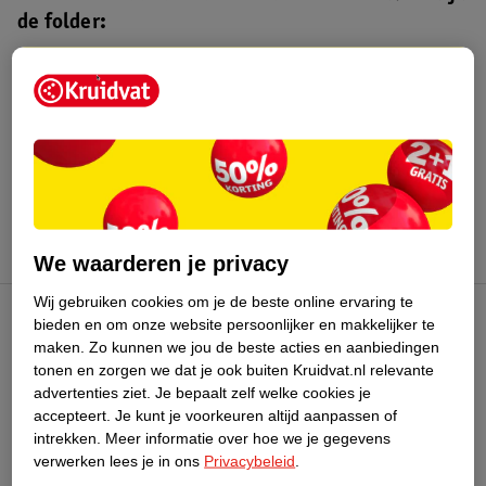
de folder:
Kruidvat folder
Geldig van maandag 3 t/m zondag 16
augustus 2026.
Bekijk folder
We waarderen je privacy
Wij gebruiken cookies om je de beste online ervaring te
bieden en om onze website persoonlijker en makkelijker te
Kruidvat Club
maken.
Zo kunnen we jou de beste acties en aanbiedingen
tonen en zorgen we dat je ook buiten Kruidvat.nl relevante
advertenties ziet.
Je bepaalt zelf welke cookies je
Klantenservice
accepteert.
Je kunt je voorkeuren altijd aanpassen of
intrekken.
Meer informatie over hoe we je gegevens
Over Kruidvat
verwerken lees je in ons
Privacybeleid
.