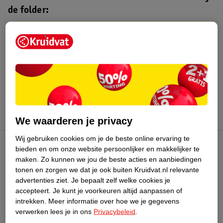
de folder:
Kruidvat folder
Geldig van maandag 3 t/m zondag 16
augustus 2026.
Bekijk folder
We waarderen je privacy
Wij gebruiken cookies om je de beste online ervaring te
bieden en om onze website persoonlijker en makkelijker te
Kruidvat Club
maken.
Zo kunnen we jou de beste acties en aanbiedingen
tonen en zorgen we dat je ook buiten Kruidvat.nl relevante
advertenties ziet.
Je bepaalt zelf welke cookies je
Klantenservice
accepteert.
Je kunt je voorkeuren altijd aanpassen of
intrekken.
Meer informatie over hoe we je gegevens
Over Kruidvat
verwerken lees je in ons
Privacybeleid
.