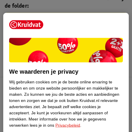
de folder:
Kruidvat folder
Geldig van maandag 3 t/m zondag 16
augustus 2026.
Bekijk folder
We waarderen je privacy
Wij gebruiken cookies om je de beste online ervaring te
bieden en om onze website persoonlijker en makkelijker te
Kruidvat Club
maken.
Zo kunnen we jou de beste acties en aanbiedingen
tonen en zorgen we dat je ook buiten Kruidvat.nl relevante
advertenties ziet.
Je bepaalt zelf welke cookies je
Klantenservice
accepteert.
Je kunt je voorkeuren altijd aanpassen of
intrekken.
Meer informatie over hoe we je gegevens
Over Kruidvat
verwerken lees je in ons
Privacybeleid
.