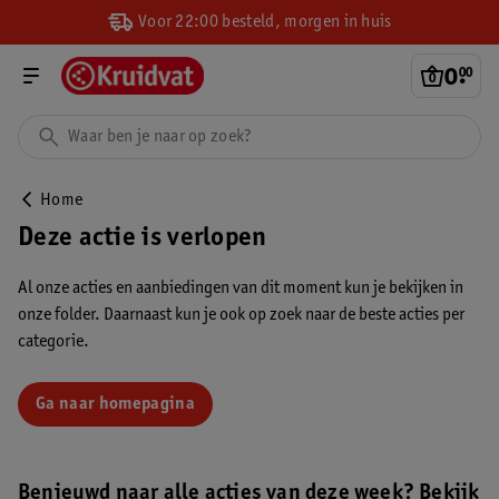
Voor 22:00 besteld, morgen in huis
0
.
00
Home
Deze actie is verlopen
Al onze acties en aanbiedingen van dit moment kun je bekijken in
onze folder. Daarnaast kun je ook op zoek naar de beste acties per
categorie.
Ga naar homepagina
Benieuwd naar alle acties van deze week? Bekijk