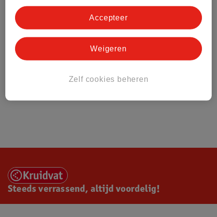
Accepteer
Weigeren
Zelf cookies beheren
Steeds verrassend, altijd voordelig!