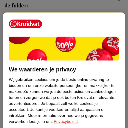
de folder:
Kruidvat folder
Geldig van maandag 3 t/m zondag 16
augustus 2026.
Bekijk folder
We waarderen je privacy
Wij gebruiken cookies om je de beste online ervaring te
bieden en om onze website persoonlijker en makkelijker te
Kruidvat Club
maken.
Zo kunnen we jou de beste acties en aanbiedingen
tonen en zorgen we dat je ook buiten Kruidvat.nl relevante
advertenties ziet.
Je bepaalt zelf welke cookies je
Klantenservice
accepteert.
Je kunt je voorkeuren altijd aanpassen of
intrekken.
Meer informatie over hoe we je gegevens
Over Kruidvat
verwerken lees je in ons
Privacybeleid
.