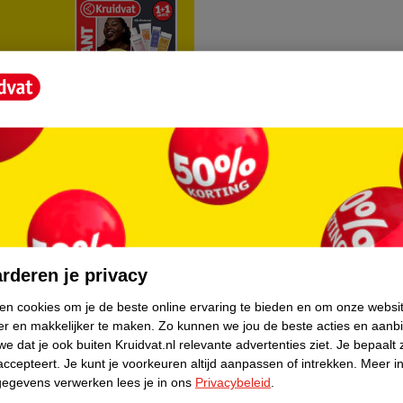
rvice
Over Kruidvat
agen
Over Kruidvat
rderen je privacy
Verkopen via Kruidvat
ken cookies om je de beste online ervaring te bieden en om onze websi
er en makkelijker te maken.
Zo kunnen we jou de beste acties en aanb
eren
Pers
e dat je ook buiten Kruidvat.nl relevante advertenties ziet.
Je bepaalt 
Winkelformule
accepteert.
Je kunt je voorkeuren altijd aanpassen of intrekken.
Meer in
gegevens verwerken lees je in ons
Privacybeleid
.
do
Bedrijfsgegevens