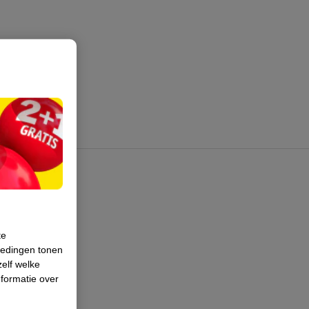
te
iedingen tonen
zelf welke
formatie over