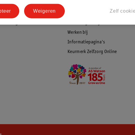
tourneren
Duurzaamheid
pteer
Weigeren
Zelf cooki
Social Media
rschuwingen
Kinderdagverblijfservice
Werken bij
Informatiepagina's
Keurmerk Zelfzorg Online