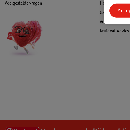
Veelgestelde vragen
Herroepen & re
Acce
Garantie
Veiligheidswaa
Kruidvat Advies