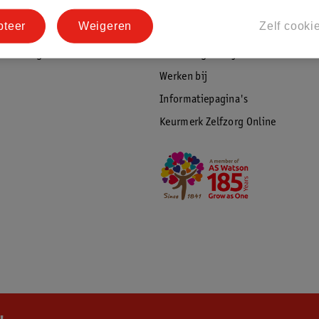
tourneren
Duurzaamheid
pteer
Weigeren
Zelf cooki
Social Media
rschuwingen
Kinderdagverblijfservice
Werken bij
Informatiepagina's
Keurmerk Zelfzorg Online