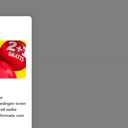
te
iedingen tonen
zelf welke
formatie over