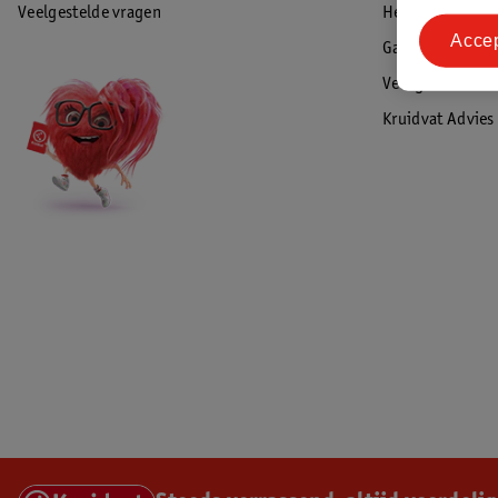
Veelgestelde vragen
Herroepen & re
Acce
Garantie
Veiligheidswaa
Kruidvat Advies