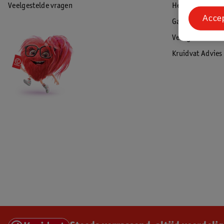
Veelgestelde vragen
Herroepen & re
Acce
Garantie
Veiligheidswaa
Kruidvat Advies