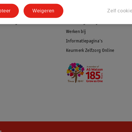
tourneren
Duurzaamheid
pteer
Weigeren
Zelf cooki
Social Media
rschuwingen
Kinderdagverblijfservice
Werken bij
Informatiepagina's
Keurmerk Zelfzorg Online