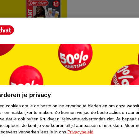
rvice
Over Kruidvat
agen
Over Kruidvat
rderen je privacy
Verkopen via Kruidvat
ken cookies om je de beste online ervaring te bieden en om onze websi
er en makkelijker te maken.
Zo kunnen we jou de beste acties en aanb
eren
Pers
e dat je ook buiten Kruidvat.nl relevante advertenties ziet.
Je bepaalt 
Winkelformule
accepteert.
Je kunt je voorkeuren altijd aanpassen of intrekken.
Meer in
gegevens verwerken lees je in ons
Privacybeleid
.
do
Bedrijfsgegevens