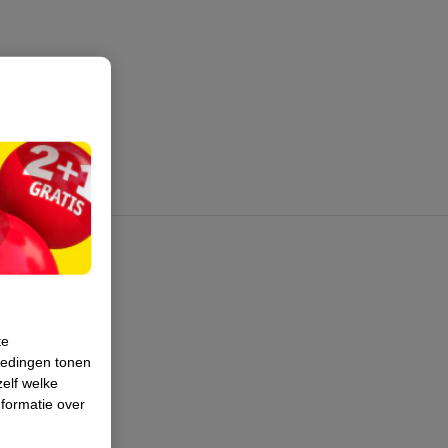
te
iedingen tonen
zelf welke
formatie over