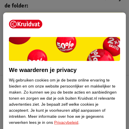
de folder:
Kruidvat folder
Geldig van maandag 3 t/m zondag 16
augustus 2026.
Bekijk folder
We waarderen je privacy
Wij gebruiken cookies om je de beste online ervaring te
bieden en om onze website persoonlijker en makkelijker te
Kruidvat Club
maken.
Zo kunnen we jou de beste acties en aanbiedingen
tonen en zorgen we dat je ook buiten Kruidvat.nl relevante
advertenties ziet.
Je bepaalt zelf welke cookies je
Klantenservice
accepteert.
Je kunt je voorkeuren altijd aanpassen of
intrekken.
Meer informatie over hoe we je gegevens
Over Kruidvat
verwerken lees je in ons
Privacybeleid
.