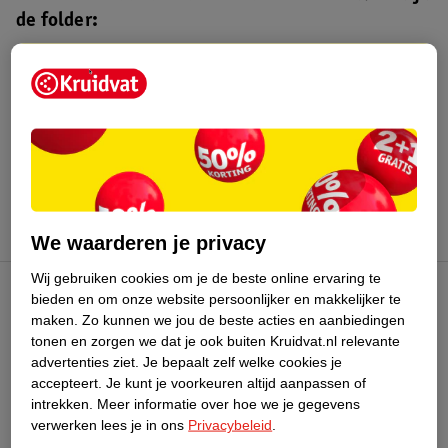
de folder:
Kruidvat folder
Geldig van maandag 3 t/m zondag 16
augustus 2026.
Bekijk folder
We waarderen je privacy
Wij gebruiken cookies om je de beste online ervaring te
bieden en om onze website persoonlijker en makkelijker te
Kruidvat Club
maken.
Zo kunnen we jou de beste acties en aanbiedingen
tonen en zorgen we dat je ook buiten Kruidvat.nl relevante
advertenties ziet.
Je bepaalt zelf welke cookies je
Klantenservice
accepteert.
Je kunt je voorkeuren altijd aanpassen of
intrekken.
Meer informatie over hoe we je gegevens
Over Kruidvat
verwerken lees je in ons
Privacybeleid
.