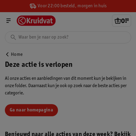
Voor 22:00 besteld, morgen in huis
0
.
00
Home
Deze actie is verlopen
Al onze acties en aanbiedingen van dit moment kun je bekijken in
onze folder. Daarnaast kun je ook op zoek naar de beste acties per
categorie.
Ga naar homepagina
Benieuwd naar alle acties van deze week? Bekijk