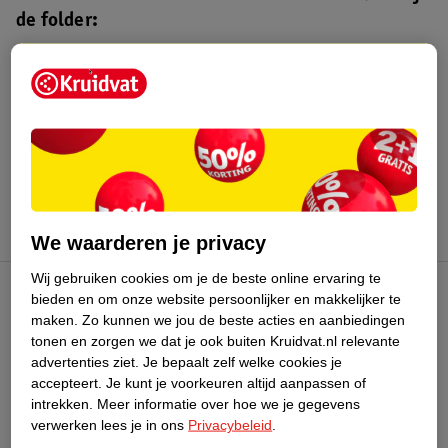
de folder:
Kruidvat folder
Geldig van maandag 3 t/m zondag 16
augustus 2026.
Bekijk folder
We waarderen je privacy
Wij gebruiken cookies om je de beste online ervaring te
bieden en om onze website persoonlijker en makkelijker te
Kruidvat Club
maken.
Zo kunnen we jou de beste acties en aanbiedingen
tonen en zorgen we dat je ook buiten Kruidvat.nl relevante
advertenties ziet.
Je bepaalt zelf welke cookies je
Klantenservice
accepteert.
Je kunt je voorkeuren altijd aanpassen of
intrekken.
Meer informatie over hoe we je gegevens
Over Kruidvat
verwerken lees je in ons
Privacybeleid
.