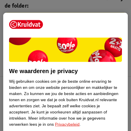
de folder:
Kruidvat folder
Geldig van maandag 3 t/m zondag 16
augustus 2026.
Bekijk folder
We waarderen je privacy
Wij gebruiken cookies om je de beste online ervaring te
bieden en om onze website persoonlijker en makkelijker te
Kruidvat Club
maken.
Zo kunnen we jou de beste acties en aanbiedingen
tonen en zorgen we dat je ook buiten Kruidvat.nl relevante
advertenties ziet.
Je bepaalt zelf welke cookies je
Klantenservice
accepteert.
Je kunt je voorkeuren altijd aanpassen of
intrekken.
Meer informatie over hoe we je gegevens
Over Kruidvat
verwerken lees je in ons
Privacybeleid
.