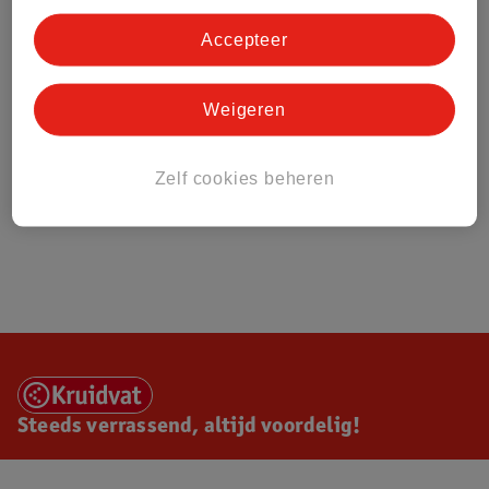
Accepteer
Weigeren
Zelf cookies beheren
Steeds verrassend, altijd voordelig!