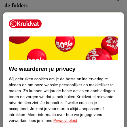
de folder:
Kruidvat folder
Geldig van maandag 3 t/m zondag 16
augustus 2026.
Bekijk folder
We waarderen je privacy
Wij gebruiken cookies om je de beste online ervaring te
bieden en om onze website persoonlijker en makkelijker te
Kruidvat Club
maken.
Zo kunnen we jou de beste acties en aanbiedingen
tonen en zorgen we dat je ook buiten Kruidvat.nl relevante
advertenties ziet.
Je bepaalt zelf welke cookies je
Klantenservice
accepteert.
Je kunt je voorkeuren altijd aanpassen of
intrekken.
Meer informatie over hoe we je gegevens
Over Kruidvat
verwerken lees je in ons
Privacybeleid
.