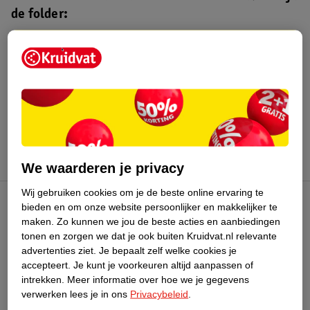
de folder:
Kruidvat folder
Geldig van maandag 3 t/m zondag 16
augustus 2026.
Bekijk folder
We waarderen je privacy
Wij gebruiken cookies om je de beste online ervaring te
bieden en om onze website persoonlijker en makkelijker te
Kruidvat Club
maken.
Zo kunnen we jou de beste acties en aanbiedingen
tonen en zorgen we dat je ook buiten Kruidvat.nl relevante
advertenties ziet.
Je bepaalt zelf welke cookies je
Klantenservice
accepteert.
Je kunt je voorkeuren altijd aanpassen of
intrekken.
Meer informatie over hoe we je gegevens
Over Kruidvat
verwerken lees je in ons
Privacybeleid
.