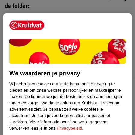
de folder:
Kruidvat folder
Geldig van maandag 3 t/m zondag 16
augustus 2026.
Bekijk folder
We waarderen je privacy
Wij gebruiken cookies om je de beste online ervaring te
bieden en om onze website persoonlijker en makkelijker te
Kruidvat Club
maken.
Zo kunnen we jou de beste acties en aanbiedingen
tonen en zorgen we dat je ook buiten Kruidvat.nl relevante
advertenties ziet.
Je bepaalt zelf welke cookies je
Klantenservice
accepteert.
Je kunt je voorkeuren altijd aanpassen of
intrekken.
Meer informatie over hoe we je gegevens
Over Kruidvat
verwerken lees je in ons
Privacybeleid
.