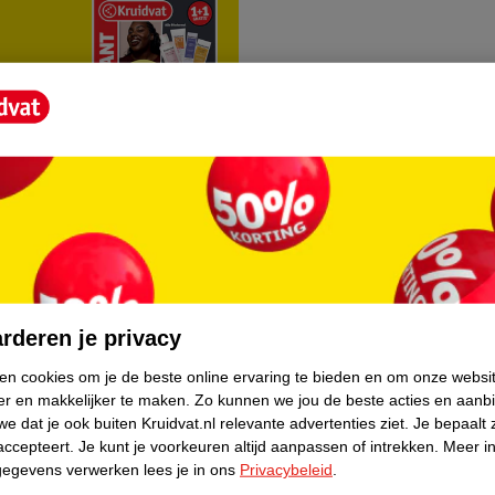
rvice
Over Kruidvat
agen
Over Kruidvat
rderen je privacy
Verkopen via Kruidvat
ken cookies om je de beste online ervaring te bieden en om onze websi
er en makkelijker te maken.
Zo kunnen we jou de beste acties en aanb
eren
Pers
e dat je ook buiten Kruidvat.nl relevante advertenties ziet.
Je bepaalt 
Winkelformule
accepteert.
Je kunt je voorkeuren altijd aanpassen of intrekken.
Meer in
gegevens verwerken lees je in ons
Privacybeleid
.
do
Bedrijfsgegevens