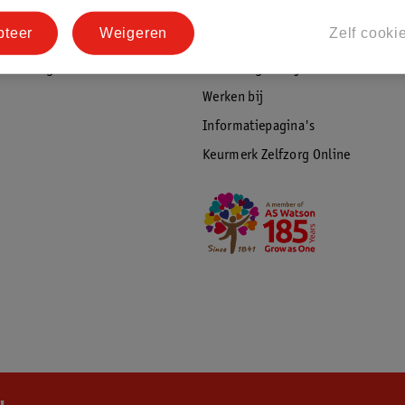
tourneren
Duurzaamheid
pteer
Weigeren
Zelf cooki
Social Media
rschuwingen
Kinderdagverblijfservice
Werken bij
Informatiepagina's
Keurmerk Zelfzorg Online