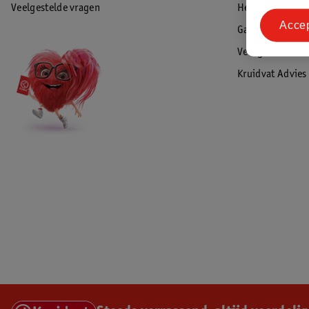
Veelgestelde vragen
Herroepen & re
Acce
Garantie
Veiligheidswaa
Kruidvat Advies