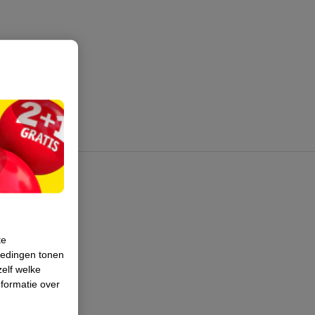
te
iedingen tonen
zelf welke
formatie over