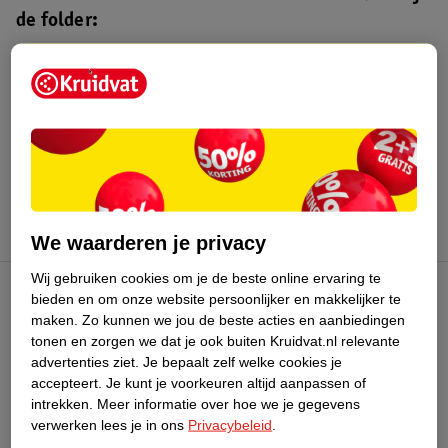
de folder:
Kruidvat folder
Geldig van maandag 3 t/m zondag 16
augustus 2026.
Bekijk folder
We waarderen je privacy
Wij gebruiken cookies om je de beste online ervaring te
bieden en om onze website persoonlijker en makkelijker te
Kruidvat Club
maken.
Zo kunnen we jou de beste acties en aanbiedingen
tonen en zorgen we dat je ook buiten Kruidvat.nl relevante
advertenties ziet.
Je bepaalt zelf welke cookies je
Klantenservice
accepteert.
Je kunt je voorkeuren altijd aanpassen of
intrekken.
Meer informatie over hoe we je gegevens
Over Kruidvat
verwerken lees je in ons
Privacybeleid
.