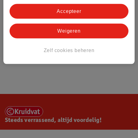
Accepteer
Weigeren
Zelf cookies beheren
Steeds verrassend, altijd voordelig!