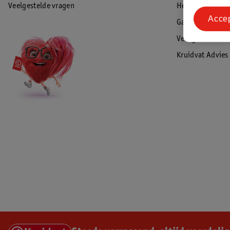
Veelgestelde vragen
Herroepen & re
Acce
Garantie
Veiligheidswaa
Kruidvat Advies