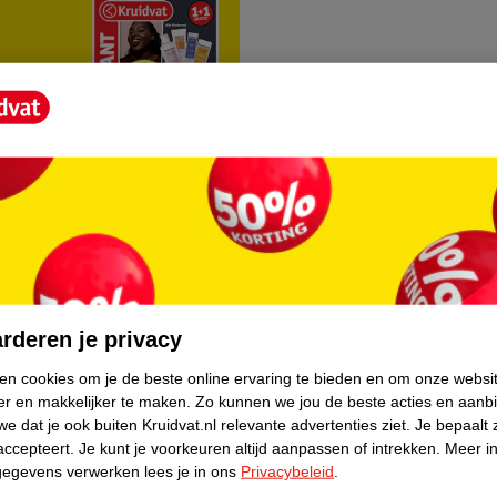
rvice
Over Kruidvat
agen
Over Kruidvat
rderen je privacy
Verkopen via Kruidvat
ken cookies om je de beste online ervaring te bieden en om onze websi
er en makkelijker te maken.
Zo kunnen we jou de beste acties en aanb
eren
Pers
e dat je ook buiten Kruidvat.nl relevante advertenties ziet.
Je bepaalt 
Winkelformule
accepteert.
Je kunt je voorkeuren altijd aanpassen of intrekken.
Meer in
gegevens verwerken lees je in ons
Privacybeleid
.
do
Bedrijfsgegevens