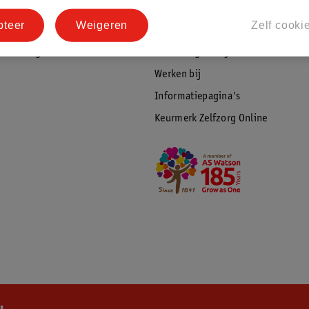
tourneren
Duurzaamheid
pteer
Weigeren
Zelf cooki
Social Media
rschuwingen
Kinderdagverblijfservice
Werken bij
Informatiepagina's
Keurmerk Zelfzorg Online