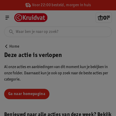
Voor 22:00 besteld, morgen in huis
0
.
00
Home
Deze actie is verlopen
Al onze acties en aanbiedingen van dit moment kun je bekijken in
onze folder. Daarnaast kun je ook op zoek naar de beste acties per
categorie.
Ga naar homepagina
Benieuwd naar alle acties van deze week? Bekijk