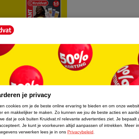
rvice
Over Kruidvat
agen
Over Kruidvat
rderen je privacy
Verkopen via Kruidvat
ken cookies om je de beste online ervaring te bieden en om onze websi
er en makkelijker te maken.
Zo kunnen we jou de beste acties en aanb
eren
Pers
e dat je ook buiten Kruidvat.nl relevante advertenties ziet.
Je bepaalt 
Winkelformule
accepteert.
Je kunt je voorkeuren altijd aanpassen of intrekken.
Meer in
gegevens verwerken lees je in ons
Privacybeleid
.
do
Bedrijfsgegevens