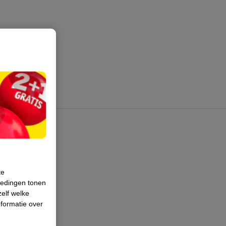
te
iedingen tonen
zelf welke
formatie over