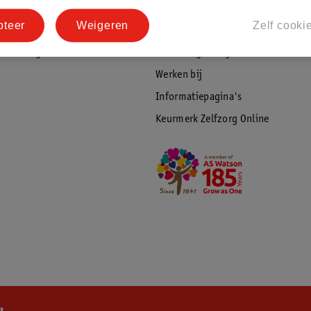
tourneren
Duurzaamheid
pteer
Weigeren
Zelf cooki
Social Media
rschuwingen
Kinderdagverblijfservice
Werken bij
Informatiepagina's
Keurmerk Zelfzorg Online