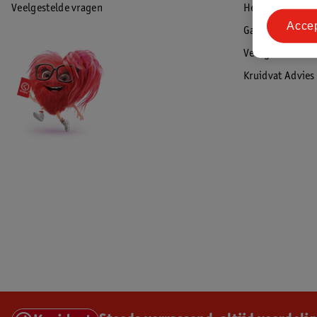
Veelgestelde vragen
Herroepen & re
Acce
Garantie
Veiligheidswaa
Kruidvat Advies