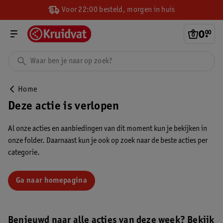
Voor 22:00 besteld, morgen in huis
0
.
00
Home
Deze actie is verlopen
Al onze acties en aanbiedingen van dit moment kun je bekijken in
onze folder. Daarnaast kun je ook op zoek naar de beste acties per
categorie.
Ga naar homepagina
Benieuwd naar alle acties van deze week? Bekijk