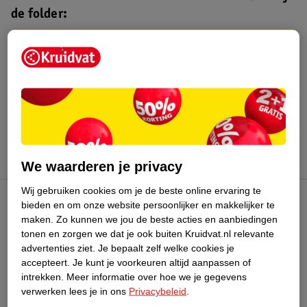
de folder:
Kruidvat folder
Geldig van maandag 3 t/m zondag 16
augustus 2026.
Bekijk folder
We waarderen je privacy
Wij gebruiken cookies om je de beste online ervaring te
bieden en om onze website persoonlijker en makkelijker te
Kruidvat Club
maken.
Zo kunnen we jou de beste acties en aanbiedingen
tonen en zorgen we dat je ook buiten Kruidvat.nl relevante
advertenties ziet.
Je bepaalt zelf welke cookies je
Klantenservice
accepteert.
Je kunt je voorkeuren altijd aanpassen of
intrekken.
Meer informatie over hoe we je gegevens
Over Kruidvat
verwerken lees je in ons
Privacybeleid
.