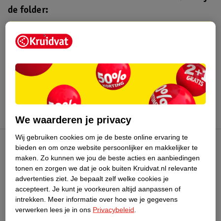
de folder:
Kruidvat folder
Geldig van maandag 3 t/m zondag 16
augustus 2026.
Bekijk folder
We waarderen je privacy
Wij gebruiken cookies om je de beste online ervaring te
bieden en om onze website persoonlijker en makkelijker te
Kruidvat Club
maken.
Zo kunnen we jou de beste acties en aanbiedingen
tonen en zorgen we dat je ook buiten Kruidvat.nl relevante
advertenties ziet.
Je bepaalt zelf welke cookies je
Klantenservice
accepteert.
Je kunt je voorkeuren altijd aanpassen of
intrekken.
Meer informatie over hoe we je gegevens
Over Kruidvat
verwerken lees je in ons
Privacybeleid
.