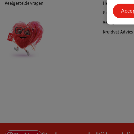
Veelgestelde vragen
Herroepen & re
Acce
Garantie
Veiligheidswaa
Kruidvat Advies