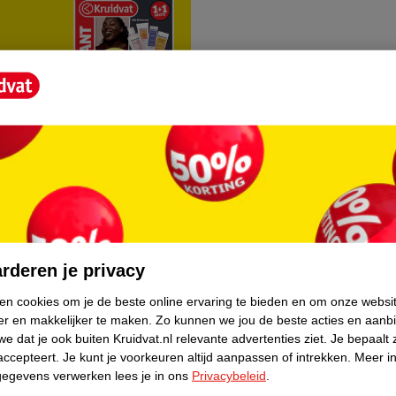
rvice
Over Kruidvat
agen
Over Kruidvat
rderen je privacy
Verkopen via Kruidvat
ken cookies om je de beste online ervaring te bieden en om onze websi
er en makkelijker te maken.
Zo kunnen we jou de beste acties en aanb
eren
Pers
e dat je ook buiten Kruidvat.nl relevante advertenties ziet.
Je bepaalt 
Winkelformule
accepteert.
Je kunt je voorkeuren altijd aanpassen of intrekken.
Meer in
gegevens verwerken lees je in ons
Privacybeleid
.
do
Bedrijfsgegevens