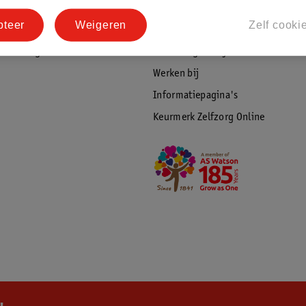
tourneren
Duurzaamheid
pteer
Weigeren
Zelf cooki
Social Media
rschuwingen
Kinderdagverblijfservice
Werken bij
Informatiepagina's
Keurmerk Zelfzorg Online