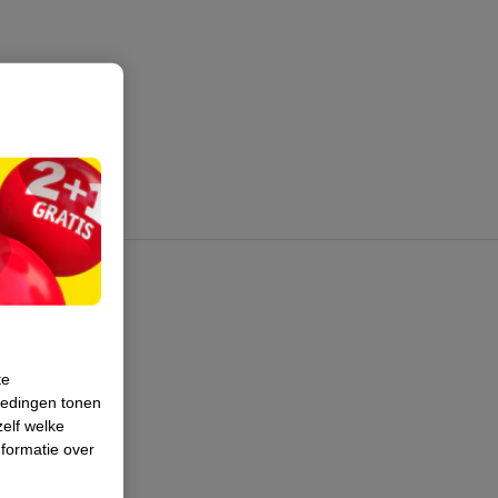
te
iedingen tonen
zelf welke
formatie over