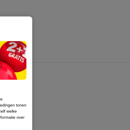
te
iedingen tonen
zelf welke
formatie over