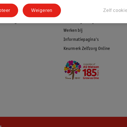
tourneren
Duurzaamheid
pteer
Weigeren
Zelf cooki
Social Media
rschuwingen
Kinderdagverblijfservice
Werken bij
Informatiepagina's
Keurmerk Zelfzorg Online