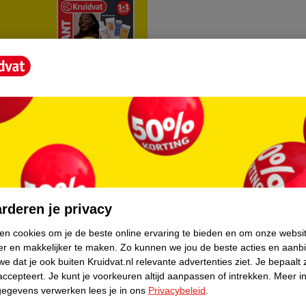
rvice
Over Kruidvat
agen
Over Kruidvat
rderen je privacy
Verkopen via Kruidvat
ken cookies om je de beste online ervaring te bieden en om onze websi
er en makkelijker te maken.
Zo kunnen we jou de beste acties en aanb
eren
Pers
e dat je ook buiten Kruidvat.nl relevante advertenties ziet.
Je bepaalt 
Winkelformule
accepteert.
Je kunt je voorkeuren altijd aanpassen of intrekken.
Meer in
gegevens verwerken lees je in ons
Privacybeleid
.
do
Bedrijfsgegevens