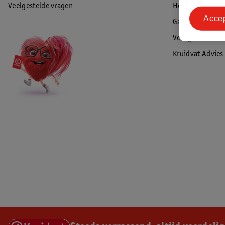
Veelgestelde vragen
Herroepen & re
Acce
Garantie
Veiligheidswaa
Kruidvat Advies