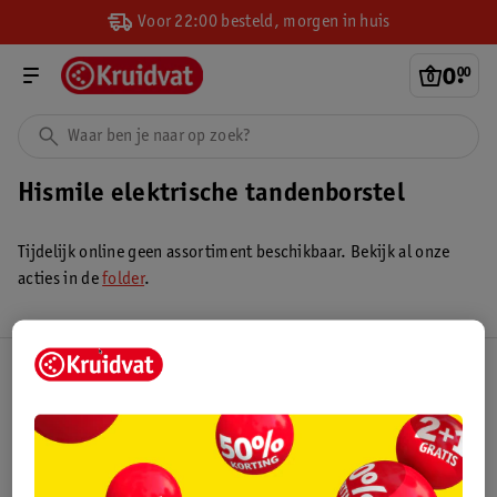
Voor 22:00 besteld, morgen in huis
0
.
00
Hismile elektrische tandenborstel
Tijdelijk online geen assortiment beschikbaar. Bekijk al onze
acties in de
folder
.
Kruidvat Club
Klantenservice