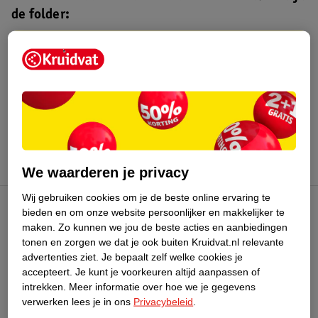
de folder:
Kruidvat folder
Geldig van maandag 3 t/m zondag 16
augustus 2026.
Bekijk folder
We waarderen je privacy
Wij gebruiken cookies om je de beste online ervaring te
bieden en om onze website persoonlijker en makkelijker te
Kruidvat Club
maken.
Zo kunnen we jou de beste acties en aanbiedingen
tonen en zorgen we dat je ook buiten Kruidvat.nl relevante
advertenties ziet.
Je bepaalt zelf welke cookies je
Klantenservice
accepteert.
Je kunt je voorkeuren altijd aanpassen of
intrekken.
Meer informatie over hoe we je gegevens
Over Kruidvat
verwerken lees je in ons
Privacybeleid
.