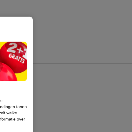
te
iedingen tonen
zelf welke
formatie over