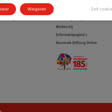
tourneren
Duurzaamheid
pteer
Weigeren
Zelf cooki
Social Media
rschuwingen
Kinderdagverblijfservice
Werken bij
Informatiepagina's
Keurmerk Zelfzorg Online