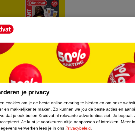
rvice
Over Kruidvat
agen
Over Kruidvat
rderen je privacy
Verkopen via Kruidvat
ken cookies om je de beste online ervaring te bieden en om onze websi
er en makkelijker te maken.
Zo kunnen we jou de beste acties en aanb
eren
Pers
e dat je ook buiten Kruidvat.nl relevante advertenties ziet.
Je bepaalt 
Winkelformule
accepteert.
Je kunt je voorkeuren altijd aanpassen of intrekken.
Meer in
gegevens verwerken lees je in ons
Privacybeleid
.
do
Bedrijfsgegevens