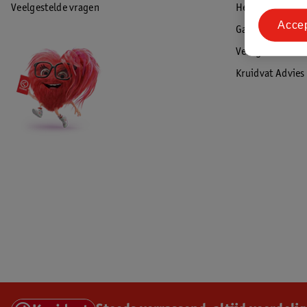
Veelgestelde vragen
Herroepen & re
Acce
Garantie
Veiligheidswaa
Kruidvat Advies