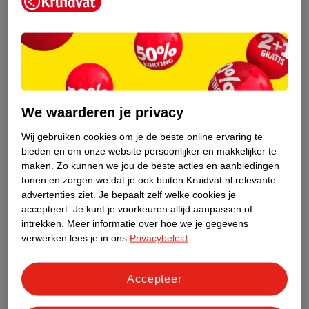
Kruidvat is een erkend specialist in
zelfzorg, ook online. Wat je
gezondheidsvraag ook is, stel hem aan
We waarderen je privacy
ons!
Wij gebruiken cookies om je de beste online ervaring te
Stel je gezondheidsvraag
bieden en om onze website persoonlijker en makkelijker te
maken.
Zo kunnen we jou de beste acties en aanbiedingen
tonen en zorgen we dat je ook buiten Kruidvat.nl relevante
advertenties ziet.
Je bepaalt zelf welke cookies je
Ook in deze winkel
accepteert.
Je kunt je voorkeuren altijd aanpassen of
intrekken.
Meer informatie over hoe we je gegevens
Kruidvat.nl ophaalpunt
verwerken lees je in ons
Privacybeleid
.
Laat je bestelling snel en gemakkelijk bezorgen in de
winkel. Zo hoef je niet thuis te blijven voor de Kruidvat
bestelling!
Accepteer
Gecertificeerd drogist