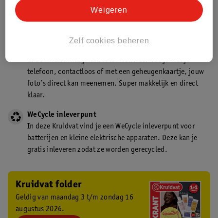
Kruidvat is een gecertificeerd drogist. Dit betekent dat je
Weigeren
deskundig advies krijgt over medicijn gebruik. In de
winkel én online!
Zelf cookies beheren
Kruidvat fotokiosk
In de winkel vind je een fotokiosk waarmee je met je
telefoon, contactloos of met een geheugenkaartje, jouw
foto’s direct kan meenemen. Super makkelijk en direct
klaar.
WeCycle inleverpunt
In deze Kruidvat vind je een WeCycle inleverpunt voor
batterijen en kleine elektrische apparaten. Deze kan je
gratis inleveren zodat ze worden gerecycled.
Kruidvat folder
Geldig van maandag 3 t/m zondag 16
augustus 2026.