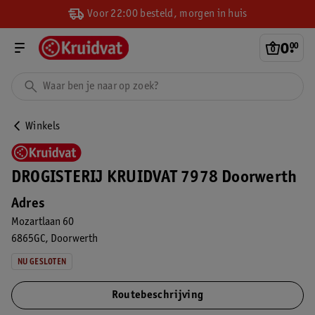
Voor 22:00 besteld, morgen in huis
0
.
00
Winkels
DROGISTERIJ KRUIDVAT 7978 Doorwerth
Adres
Mozartlaan 60
6865GC
Doorwerth
NU GESLOTEN
Routebeschrijving