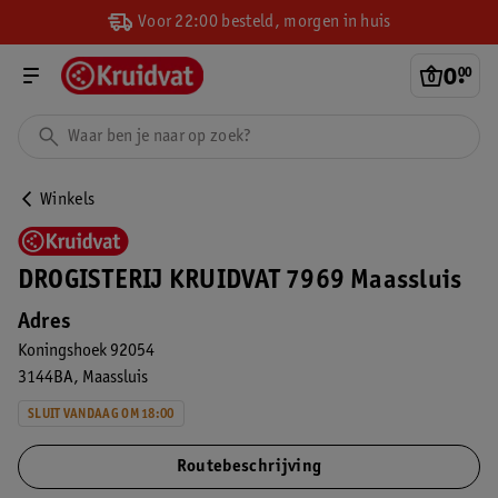
Voor 22:00 besteld, morgen in huis
0
.
00
Winkels
DROGISTERIJ KRUIDVAT 7969 Maassluis
Adres
Koningshoek 92054
3144BA
Maassluis
SLUIT VANDAAG OM 18:00
Routebeschrijving