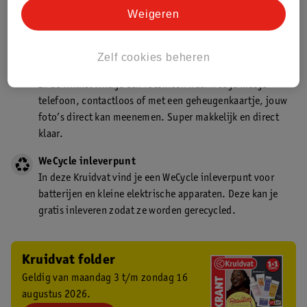
Kruidvat is een gecertificeerd drogist. Dit betekent dat je
Weigeren
deskundig advies krijgt over medicijn gebruik. In de
winkel én online!
Zelf cookies beheren
Kruidvat fotokiosk
In de winkel vind je een fotokiosk waarmee je met je
telefoon, contactloos of met een geheugenkaartje, jouw
foto’s direct kan meenemen. Super makkelijk en direct
klaar.
WeCycle inleverpunt
In deze Kruidvat vind je een WeCycle inleverpunt voor
batterijen en kleine elektrische apparaten. Deze kan je
gratis inleveren zodat ze worden gerecycled.
Kruidvat folder
Geldig van maandag 3 t/m zondag 16
augustus 2026.