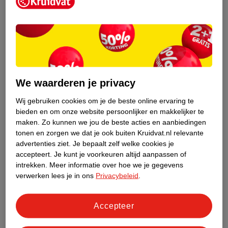
Kruidvat is een erkend specialist in
zelfzorg, ook online. Wat je
gezondheidsvraag ook is, stel hem aan
We waarderen je privacy
ons!
Wij gebruiken cookies om je de beste online ervaring te
Stel je gezondheidsvraag
bieden en om onze website persoonlijker en makkelijker te
maken.
Zo kunnen we jou de beste acties en aanbiedingen
tonen en zorgen we dat je ook buiten Kruidvat.nl relevante
advertenties ziet.
Je bepaalt zelf welke cookies je
Ook in deze winkel
accepteert.
Je kunt je voorkeuren altijd aanpassen of
intrekken.
Meer informatie over hoe we je gegevens
Kruidvat.nl ophaalpunt
verwerken lees je in ons
Privacybeleid
.
Laat je bestelling snel en gemakkelijk bezorgen in de
winkel. Zo hoef je niet thuis te blijven voor de Kruidvat
bestelling!
Accepteer
Gecertificeerd drogist