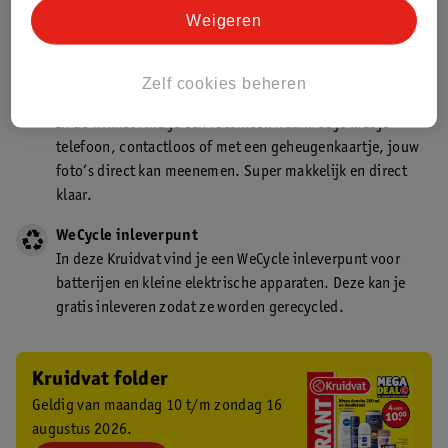
Kruidvat is een gecertificeerd drogist. Dit betekent dat je
Weigeren
deskundig advies krijgt over medicijn gebruik. In de
winkel én online!
Zelf cookies beheren
Kruidvat fotokiosk
In de winkel vind je een fotokiosk waarmee je met je
telefoon, contactloos of met een geheugenkaartje, jouw
foto’s direct kan meenemen. Super makkelijk en direct
klaar.
WeCycle inleverpunt
In deze Kruidvat vind je een WeCycle inleverpunt voor
batterijen en kleine elektrische apparaten. Deze kan je
gratis inleveren zodat ze worden gerecycled.
Kruidvat folder
Geldig van maandag 10 t/m zondag 16
augustus 2026.