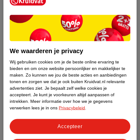
Kruidvat is een erkend specialist in
zelfzorg, ook online. Wat je
gezondheidsvraag ook is, stel hem aan
We waarderen je privacy
ons!
Wij gebruiken cookies om je de beste online ervaring te
Stel je gezondheidsvraag
bieden en om onze website persoonlijker en makkelijker te
maken.
Zo kunnen we jou de beste acties en aanbiedingen
tonen en zorgen we dat je ook buiten Kruidvat.nl relevante
advertenties ziet.
Je bepaalt zelf welke cookies je
Ook in deze winkel
accepteert.
Je kunt je voorkeuren altijd aanpassen of
intrekken.
Meer informatie over hoe we je gegevens
Kruidvat.nl ophaalpunt
verwerken lees je in ons
Privacybeleid
.
Laat je bestelling snel en gemakkelijk bezorgen in de
winkel. Zo hoef je niet thuis te blijven voor de Kruidvat
bestelling!
Accepteer
Gecertificeerd drogist