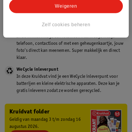
Kruidvat is een gecertificeerd drogist. Dit betekent dat je
Weigeren
deskundig advies krijgt over medicijn gebruik. In de
winkel én online!
Zelf cookies beheren
Kruidvat fotokiosk
In de winkel vind je een fotokiosk waarmee je met je
telefoon, contactloos of met een geheugenkaartje, jouw
foto’s direct kan meenemen. Super makkelijk en direct
klaar.
WeCycle inleverpunt
In deze Kruidvat vind je een WeCycle inleverpunt voor
batterijen en kleine elektrische apparaten. Deze kan je
gratis inleveren zodat ze worden gerecycled.
Kruidvat folder
Geldig van maandag 3 t/m zondag 16
augustus 2026.