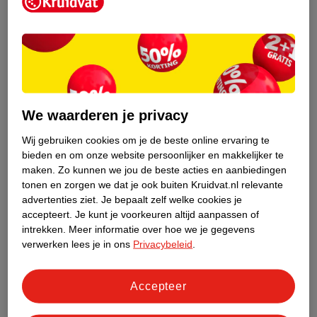
Kruidvat is een erkend specialist in
zelfzorg, ook online. Wat je
gezondheidsvraag ook is, stel hem aan
We waarderen je privacy
ons!
Wij gebruiken cookies om je de beste online ervaring te
Stel je gezondheidsvraag
bieden en om onze website persoonlijker en makkelijker te
maken.
Zo kunnen we jou de beste acties en aanbiedingen
tonen en zorgen we dat je ook buiten Kruidvat.nl relevante
advertenties ziet.
Je bepaalt zelf welke cookies je
Ook in deze winkel
accepteert.
Je kunt je voorkeuren altijd aanpassen of
intrekken.
Meer informatie over hoe we je gegevens
Kruidvat.nl ophaalpunt
verwerken lees je in ons
Privacybeleid
.
Laat je bestelling snel en gemakkelijk bezorgen in de
winkel. Zo hoef je niet thuis te blijven voor de Kruidvat
bestelling!
Accepteer
Gecertificeerd drogist