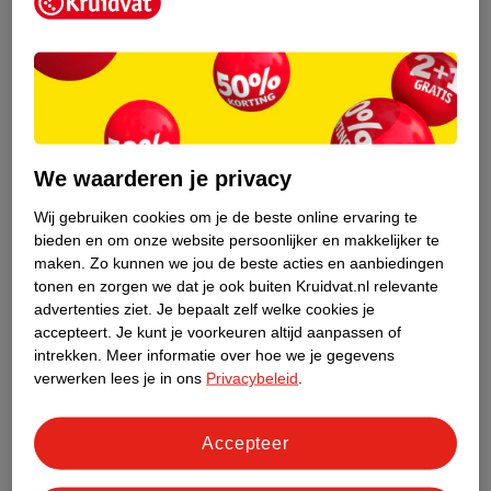
Kruidvat is een erkend specialist in
zelfzorg, ook online. Wat je
gezondheidsvraag ook is, stel hem aan
We waarderen je privacy
ons!
Wij gebruiken cookies om je de beste online ervaring te
Stel je gezondheidsvraag
bieden en om onze website persoonlijker en makkelijker te
maken.
Zo kunnen we jou de beste acties en aanbiedingen
tonen en zorgen we dat je ook buiten Kruidvat.nl relevante
advertenties ziet.
Je bepaalt zelf welke cookies je
Ook in deze winkel
accepteert.
Je kunt je voorkeuren altijd aanpassen of
intrekken.
Meer informatie over hoe we je gegevens
Kruidvat.nl ophaalpunt
verwerken lees je in ons
Privacybeleid
.
Laat je bestelling snel en gemakkelijk bezorgen in de
winkel. Zo hoef je niet thuis te blijven voor de Kruidvat
bestelling!
Accepteer
Gecertificeerd drogist