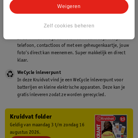
Kruidvat is een gecertificeerd drogist. Dit betekent dat je
Weigeren
deskundig advies krijgt over medicijn gebruik. In de
winkel én online!
Zelf cookies beheren
Kruidvat fotokiosk
In de winkel vind je een fotokiosk waarmee je met je
telefoon, contactloos of met een geheugenkaartje, jouw
foto’s direct kan meenemen. Super makkelijk en direct
klaar.
WeCycle inleverpunt
In deze Kruidvat vind je een WeCycle inleverpunt voor
batterijen en kleine elektrische apparaten. Deze kan je
gratis inleveren zodat ze worden gerecycled.
Kruidvat folder
Geldig van maandag 3 t/m zondag 16
augustus 2026.