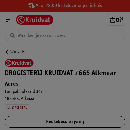
Voor 22:00 besteld, morgen in huis
0
.
00
Winkels
DROGISTERIJ KRUIDVAT 7665 Alkmaar
Adres
Europaboulevard 347
1825RK
Alkmaar
NU GESLOTEN
Routebeschrijving