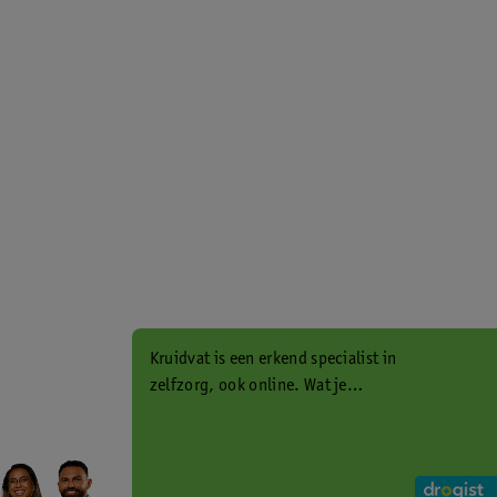
Kruidvat is een erkend specialist in
zelfzorg, ook online. Wat je
gezondheidsvraag ook is, stel hem
aan ons!