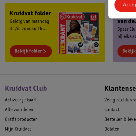
Acce
Kruidvat folder
Ben je 
van de
Geldig van maandag
3 t/m zondag 16
Kruidv
Spaar Cl
augustus 2026.
bij elke 
Club?
en ontva
Bekijk folder
exclusiev
Bekijk
Kruidvat Club
Klantense
Activeer je kaart
Veelgestelde vr
Alle voordelen
Contact
Gratis producten
Bestellen & lev
Mijn Kruidvat
Betalen