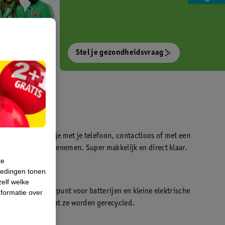
Stel je gezondheidsvraag
otokiosk waarmee je met je telefoon, contactloos of met een
o’s direct kan meenemen. Super makkelijk en direct klaar.
te
iedingen tonen
t
zelf welke
en WeCycle inleverpunt voor batterijen en kleine elektrische
formatie over
atis inleveren zodat ze worden gerecycled.