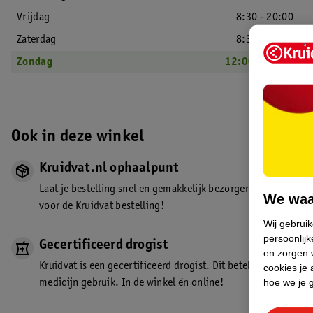
Vrijdag
8:30 - 20:00
Zaterdag
8:30 - 18:00
Zondag
12:00 - 17:00
Ook in deze winkel
Kruidvat.nl ophaalpunt
Laat je bestelling snel en gemakkelijk bezorgen in de winkel. Z
We waa
voor de Kruidvat bestelling!
Wij gebrui
persoonlijk
Gecertificeerd drogist
en zorgen w
Kruidvat is een gecertificeerd drogist. Dit betekent dat je de
cookies je 
hoe we je 
medicijn gebruik. In de winkel én online!