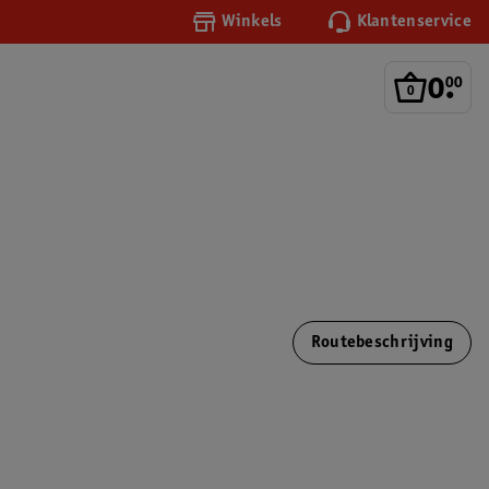
Winkels
Klantenservice
0
.
00
Routebeschrijving