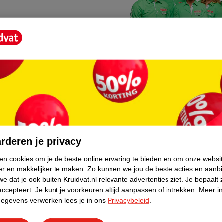
Kruidvat fotokiosk
o hoef je niet thuis te blijven
In de winkel vind je een f
rderen je privacy
geheugenkaartje, jouw fot
ken cookies om je de beste online ervaring te bieden en om onze websi
er en makkelijker te maken.
Zo kunnen we jou de beste acties en aanb
WeCycle inleverpun
e dat je ook buiten Kruidvat.nl relevante advertenties ziet.
Je bepaalt 
skundig advies krijgt over
In deze Kruidvat vind je e
accepteert.
Je kunt je voorkeuren altijd aanpassen of intrekken.
Meer in
gegevens verwerken lees je in ons
Privacybeleid
.
apparaten. Deze kan je gr