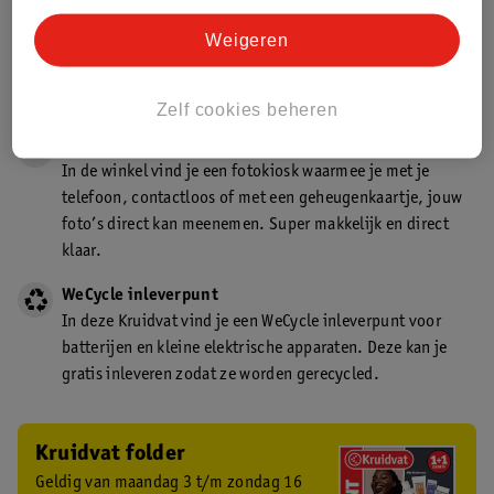
Gecertificeerd drogist
Weigeren
Kruidvat is een gecertificeerd drogist. Dit betekent dat je
deskundig advies krijgt over medicijn gebruik. In de
winkel én online!
Zelf cookies beheren
Kruidvat fotokiosk
In de winkel vind je een fotokiosk waarmee je met je
telefoon, contactloos of met een geheugenkaartje, jouw
foto’s direct kan meenemen. Super makkelijk en direct
klaar.
WeCycle inleverpunt
In deze Kruidvat vind je een WeCycle inleverpunt voor
batterijen en kleine elektrische apparaten. Deze kan je
gratis inleveren zodat ze worden gerecycled.
Kruidvat folder
Geldig van maandag 3 t/m zondag 16