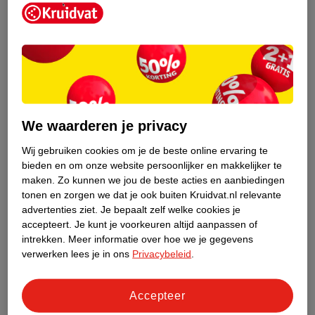
Kruidvat is een erkend specialist in
zelfzorg, ook online. Wat je
We waarderen je privacy
gezondheidsvraag ook is, stel hem aan
ons!
Wij gebruiken cookies om je de beste online ervaring te
bieden en om onze website persoonlijker en makkelijker te
Stel je gezondheidsvraag
maken.
Zo kunnen we jou de beste acties en aanbiedingen
tonen en zorgen we dat je ook buiten Kruidvat.nl relevante
advertenties ziet.
Je bepaalt zelf welke cookies je
accepteert.
Je kunt je voorkeuren altijd aanpassen of
Ook in deze winkel
intrekken.
Meer informatie over hoe we je gegevens
Kruidvat.nl ophaalpunt
verwerken lees je in ons
Privacybeleid
.
Laat je bestelling snel en gemakkelijk bezorgen in de
winkel. Zo hoef je niet thuis te blijven voor de Kruidvat
Accepteer
bestelling!