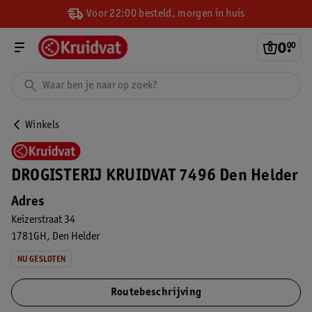
Voor 22:00 besteld, morgen in huis
0
.
00
Winkels
DROGISTERIJ KRUIDVAT 7496 Den Helder
Adres
Keizerstraat 34
1781GH
Den Helder
NU GESLOTEN
Routebeschrijving