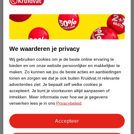
Kruidvat is een erkend specialist in
zelfzorg, ook online. Wat je
gezondheidsvraag ook is, stel hem aan
We waarderen je privacy
ons!
Wij gebruiken cookies om je de beste online ervaring te
Stel je gezondheidsvraag
bieden en om onze website persoonlijker en makkelijker te
maken.
Zo kunnen we jou de beste acties en aanbiedingen
tonen en zorgen we dat je ook buiten Kruidvat.nl relevante
advertenties ziet.
Je bepaalt zelf welke cookies je
Ook in deze winkel
accepteert.
Je kunt je voorkeuren altijd aanpassen of
intrekken.
Meer informatie over hoe we je gegevens
Kruidvat.nl ophaalpunt
verwerken lees je in ons
Privacybeleid
.
Laat je bestelling snel en gemakkelijk bezorgen in de
winkel. Zo hoef je niet thuis te blijven voor de Kruidvat
bestelling!
Accepteer
Gecertificeerd drogist