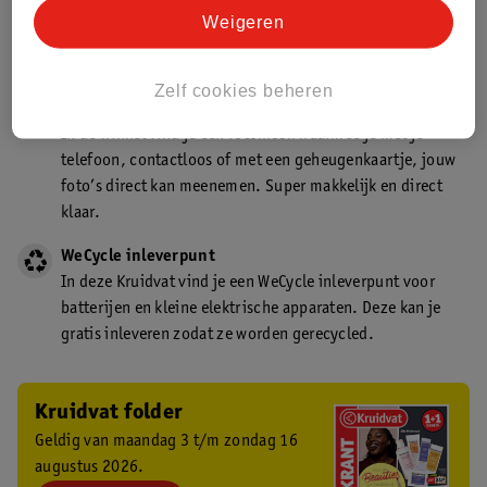
Kruidvat is een gecertificeerd drogist. Dit betekent dat je
Weigeren
deskundig advies krijgt over medicijn gebruik. In de
winkel én online!
Zelf cookies beheren
Kruidvat fotokiosk
In de winkel vind je een fotokiosk waarmee je met je
telefoon, contactloos of met een geheugenkaartje, jouw
foto’s direct kan meenemen. Super makkelijk en direct
klaar.
WeCycle inleverpunt
In deze Kruidvat vind je een WeCycle inleverpunt voor
batterijen en kleine elektrische apparaten. Deze kan je
gratis inleveren zodat ze worden gerecycled.
Kruidvat folder
Geldig van maandag 3 t/m zondag 16
augustus 2026.