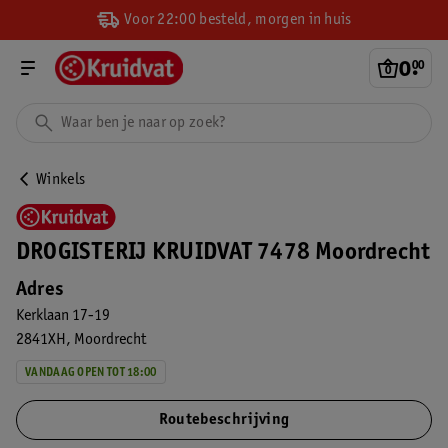
Voor 22:00 besteld, morgen in huis
0
.
00
Winkels
DROGISTERIJ KRUIDVAT 7478 Moordrecht
Adres
Kerklaan 17-19
2841XH
Moordrecht
VANDAAG OPEN TOT 18:00
Routebeschrijving