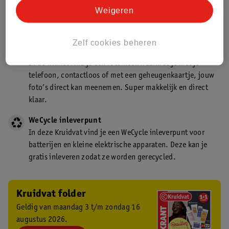
Kruidvat is een gecertificeerd drogist. Dit betekent dat je
Weigeren
deskundig advies krijgt over medicijn gebruik. In de
winkel én online!
Zelf cookies beheren
Kruidvat fotokiosk
In de winkel vind je een fotokiosk waarmee je met je
telefoon, contactloos of met een geheugenkaartje, jouw
foto’s direct kan meenemen. Super makkelijk en direct
klaar.
WeCycle inleverpunt
In deze Kruidvat vind je een WeCycle inleverpunt voor
batterijen en kleine elektrische apparaten. Deze kan je
gratis inleveren zodat ze worden gerecycled.
Kruidvat folder
Geldig van maandag 3 t/m zondag 16
augustus 2026.