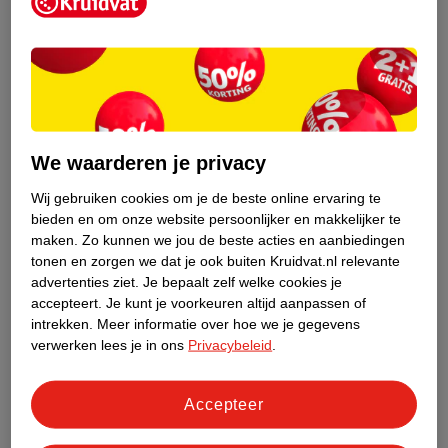
Kruidvat is een erkend specialist in
zelfzorg, ook online. Wat je
gezondheidsvraag ook is, stel hem aan
We waarderen je privacy
ons!
Wij gebruiken cookies om je de beste online ervaring te
Stel je gezondheidsvraag
bieden en om onze website persoonlijker en makkelijker te
maken.
Zo kunnen we jou de beste acties en aanbiedingen
tonen en zorgen we dat je ook buiten Kruidvat.nl relevante
advertenties ziet.
Je bepaalt zelf welke cookies je
Ook in deze winkel
accepteert.
Je kunt je voorkeuren altijd aanpassen of
intrekken.
Meer informatie over hoe we je gegevens
Kruidvat.nl ophaalpunt
verwerken lees je in ons
Privacybeleid
.
Laat je bestelling snel en gemakkelijk bezorgen in de
winkel. Zo hoef je niet thuis te blijven voor de Kruidvat
bestelling!
Accepteer
Gecertificeerd drogist