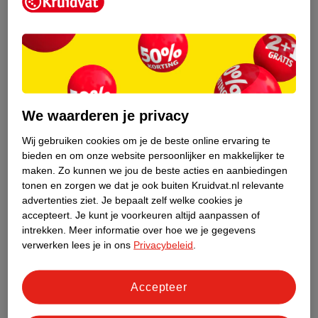
Kruidvat is een erkend specialist in
zelfzorg, ook online. Wat je
gezondheidsvraag ook is, stel hem aan
We waarderen je privacy
ons!
Wij gebruiken cookies om je de beste online ervaring te
Stel je gezondheidsvraag
bieden en om onze website persoonlijker en makkelijker te
maken.
Zo kunnen we jou de beste acties en aanbiedingen
tonen en zorgen we dat je ook buiten Kruidvat.nl relevante
advertenties ziet.
Je bepaalt zelf welke cookies je
Ook in deze winkel
accepteert.
Je kunt je voorkeuren altijd aanpassen of
intrekken.
Meer informatie over hoe we je gegevens
Kruidvat.nl ophaalpunt
verwerken lees je in ons
Privacybeleid
.
Laat je bestelling snel en gemakkelijk bezorgen in de
winkel. Zo hoef je niet thuis te blijven voor de Kruidvat
bestelling!
Accepteer
Gecertificeerd drogist