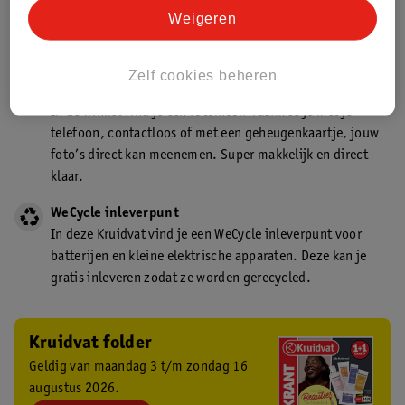
Kruidvat is een gecertificeerd drogist. Dit betekent dat je
Weigeren
deskundig advies krijgt over medicijn gebruik. In de
winkel én online!
Zelf cookies beheren
Kruidvat fotokiosk
In de winkel vind je een fotokiosk waarmee je met je
telefoon, contactloos of met een geheugenkaartje, jouw
foto’s direct kan meenemen. Super makkelijk en direct
klaar.
WeCycle inleverpunt
In deze Kruidvat vind je een WeCycle inleverpunt voor
batterijen en kleine elektrische apparaten. Deze kan je
gratis inleveren zodat ze worden gerecycled.
Kruidvat folder
Geldig van maandag 3 t/m zondag 16
augustus 2026.