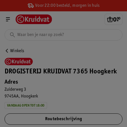
Voor 22:00 besteld, morgen in huis
0
.
00
Winkels
DROGISTERIJ KRUIDVAT 7365 Hoogkerk
Adres
Zuiderweg 3
9745AA
Hoogkerk
VANDAAG OPEN TOT 18:00
Routebeschrijving