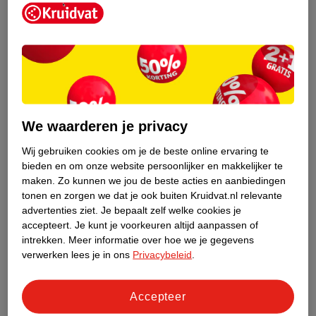
Kruidvat is een erkend specialist in
zelfzorg, ook online. Wat je
We waarderen je privacy
gezondheidsvraag ook is, stel hem aan
ons!
Wij gebruiken cookies om je de beste online ervaring te
bieden en om onze website persoonlijker en makkelijker te
Stel je gezondheidsvraag
maken.
Zo kunnen we jou de beste acties en aanbiedingen
tonen en zorgen we dat je ook buiten Kruidvat.nl relevante
advertenties ziet.
Je bepaalt zelf welke cookies je
accepteert.
Je kunt je voorkeuren altijd aanpassen of
Ook in deze winkel
intrekken.
Meer informatie over hoe we je gegevens
Kruidvat.nl ophaalpunt
verwerken lees je in ons
Privacybeleid
.
Laat je bestelling snel en gemakkelijk bezorgen in de
winkel. Zo hoef je niet thuis te blijven voor de Kruidvat
Accepteer
bestelling!