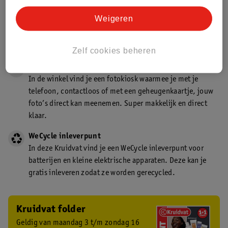
Gecertificeerd drogist
Weigeren
Kruidvat is een gecertificeerd drogist. Dit betekent dat je
deskundig advies krijgt over medicijn gebruik. In de
winkel én online!
Zelf cookies beheren
Kruidvat fotokiosk
In de winkel vind je een fotokiosk waarmee je met je
telefoon, contactloos of met een geheugenkaartje, jouw
foto’s direct kan meenemen. Super makkelijk en direct
klaar.
WeCycle inleverpunt
In deze Kruidvat vind je een WeCycle inleverpunt voor
batterijen en kleine elektrische apparaten. Deze kan je
gratis inleveren zodat ze worden gerecycled.
Kruidvat folder
Geldig van maandag 3 t/m zondag 16