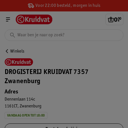
Voor 22:00 besteld, morgen in huis
0
.
00
Winkels
DROGISTERIJ KRUIDVAT 7357
Zwanenburg
Adres
Dennenlaan 114c
1161CT
Zwanenburg
VANDAAG OPEN TOT 18:00