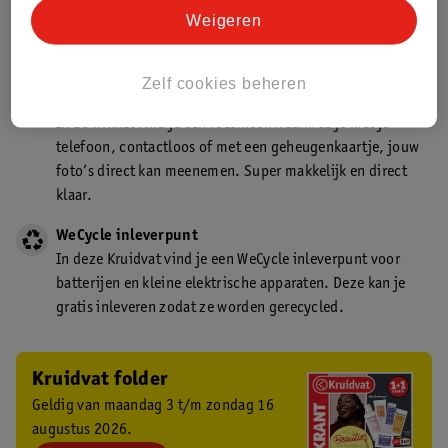
Kruidvat is een gecertificeerd drogist. Dit betekent dat je
Weigeren
deskundig advies krijgt over medicijn gebruik. In de
winkel én online!
Zelf cookies beheren
Kruidvat fotokiosk
In de winkel vind je een fotokiosk waarmee je met je
telefoon, contactloos of met een geheugenkaartje, jouw
foto’s direct kan meenemen. Super makkelijk en direct
klaar.
WeCycle inleverpunt
In deze Kruidvat vind je een WeCycle inleverpunt voor
batterijen en kleine elektrische apparaten. Deze kan je
gratis inleveren zodat ze worden gerecycled.
Kruidvat folder
Geldig van maandag 3 t/m zondag 16
augustus 2026.