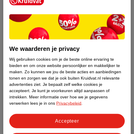
Kruidvat is een erkend specialist in
zelfzorg, ook online. Wat je
gezondheidsvraag ook is, stel hem aan
We waarderen je privacy
ons!
Wij gebruiken cookies om je de beste online ervaring te
Stel je gezondheidsvraag
bieden en om onze website persoonlijker en makkelijker te
maken.
Zo kunnen we jou de beste acties en aanbiedingen
tonen en zorgen we dat je ook buiten Kruidvat.nl relevante
advertenties ziet.
Je bepaalt zelf welke cookies je
Ook in deze winkel
accepteert.
Je kunt je voorkeuren altijd aanpassen of
intrekken.
Meer informatie over hoe we je gegevens
Kruidvat.nl ophaalpunt
verwerken lees je in ons
Privacybeleid
.
Laat je bestelling snel en gemakkelijk bezorgen in de
winkel. Zo hoef je niet thuis te blijven voor de Kruidvat
bestelling!
Accepteer
Gecertificeerd drogist