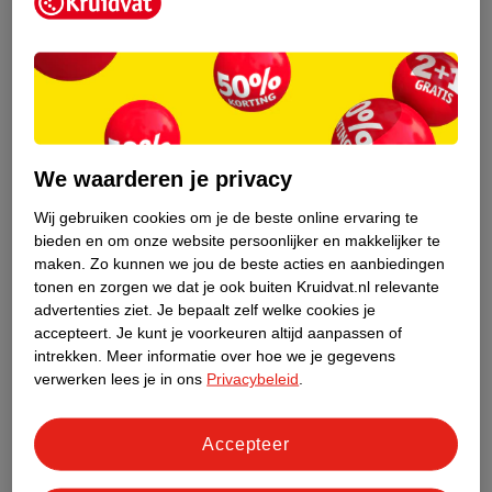
Kruidvat is een erkend specialist in
zelfzorg, ook online. Wat je
gezondheidsvraag ook is, stel hem aan
We waarderen je privacy
ons!
Wij gebruiken cookies om je de beste online ervaring te
Stel je gezondheidsvraag
bieden en om onze website persoonlijker en makkelijker te
maken.
Zo kunnen we jou de beste acties en aanbiedingen
tonen en zorgen we dat je ook buiten Kruidvat.nl relevante
advertenties ziet.
Je bepaalt zelf welke cookies je
Ook in deze winkel
accepteert.
Je kunt je voorkeuren altijd aanpassen of
intrekken.
Meer informatie over hoe we je gegevens
Kruidvat.nl ophaalpunt
verwerken lees je in ons
Privacybeleid
.
Laat je bestelling snel en gemakkelijk bezorgen in de
winkel. Zo hoef je niet thuis te blijven voor de Kruidvat
bestelling!
Accepteer
Gecertificeerd drogist