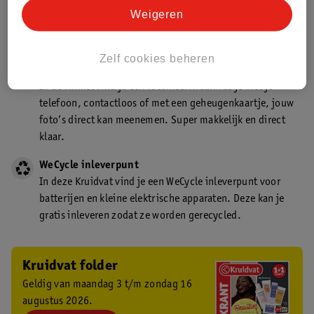
Kruidvat is een gecertificeerd drogist. Dit betekent dat je
Weigeren
deskundig advies krijgt over medicijn gebruik. In de
winkel én online!
Zelf cookies beheren
Kruidvat fotokiosk
In de winkel vind je een fotokiosk waarmee je met je
telefoon, contactloos of met een geheugenkaartje, jouw
foto’s direct kan meenemen. Super makkelijk en direct
klaar.
WeCycle inleverpunt
In deze Kruidvat vind je een WeCycle inleverpunt voor
batterijen en kleine elektrische apparaten. Deze kan je
gratis inleveren zodat ze worden gerecycled.
Kruidvat folder
Geldig van maandag 3 t/m zondag 16
augustus 2026.